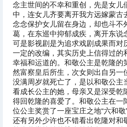
念主世间的不幸和重创，先是女儿
中，连女儿齐要离开我方远嫁蒙古
念念保护女儿留在身边，却也斗不
葛，在东巡中抑郁成疾，离开东说
可是影视剧是为追求戏剧成果而对
一定的改编，其实历史上信得过的
幸福和运道的。和敬公主是乾隆的
然富察皇后所生，次女则出自另一
没满周岁就死亡了，是以和敬公主
看成长公主的她，母亲又是深受乾
得回乾隆的喜爱了。和敬公主在一
位公主奖赏了一座宝庄之地“六和敬
还有另外少许也不错看出乾隆对和