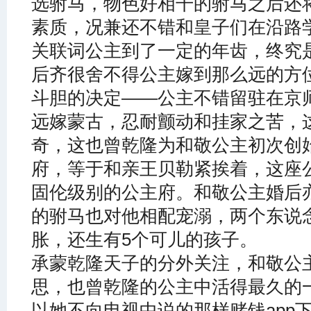
选驸马，物色好相干的驸马之后还
素质，况兼还不错和皇子们在沿路
关联词公主到了一定的年齿，终究
后齐很舍不得公主嫁到那么远的方
斗胆的决定——公主不错留驻在京
远嫁蒙古，忍耐颤动和挂家之苦，
奇，这也曾乾隆为和敬公主初次创
府，等于和亲王贝勒紧挨着，这座
固伦级别的公主府。和敬公主婚后
的驸马也对他相配宠溺，两个东说
胀，还生有5个可儿的孩子。
承蒙乾隆天子的分外关注，和敬公
思，也曾乾隆的公主中活得最久的一
以她不向电视中说的那样赌钱app