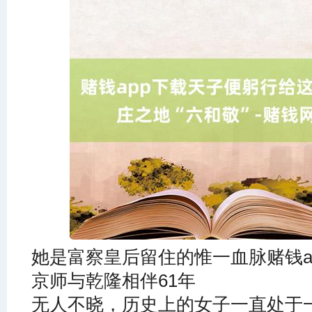
她是富察皇后留住的惟一血脉赌钱a
京师与乾隆相伴61年
无人不晓，历史上的女子一直处于