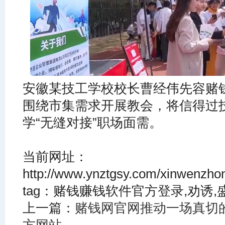
安徽某技工学校校长曹经伟先容赌
围绕市集需求开展教会，将信得过
学“无缝对接”职场面需。
当前网址：
http://www.ynztgsy.com/xinwenzho
tag：赌钱赚钱软件官方登录,劝诱,
上一篇：
赌钱网官网推动一场真切的