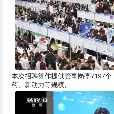
本次招聘算作提供管事岗亭7197
药、新动力等规模。