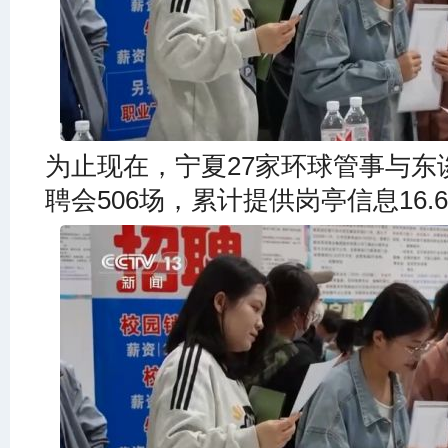
为止现在，宁夏27家环球管事与东
聘会506场，累计提供岗亭信息16.