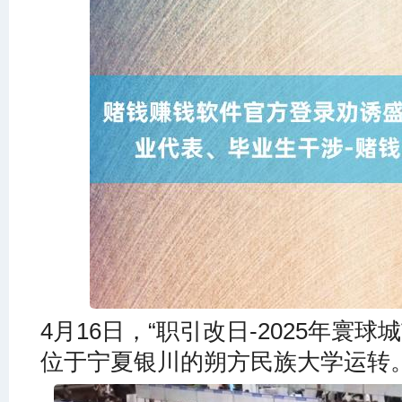
4月16日，“职引改日-2025年寰
位于宁夏银川的朔方民族大学运转