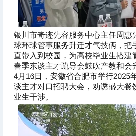
银川市奇迹先容服务中心主任周惠先
球环球管事服务升迁才气技俩，把
直带入到校园，为高校毕业生搭建
春季东谈主才疏导会鼓吹产教和会
4月16日，安徽省合肥市举行202
谈主才对口招聘大会，劝诱盛大餐
业生干涉。