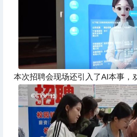
本次招聘会现场还引入了AI本事，