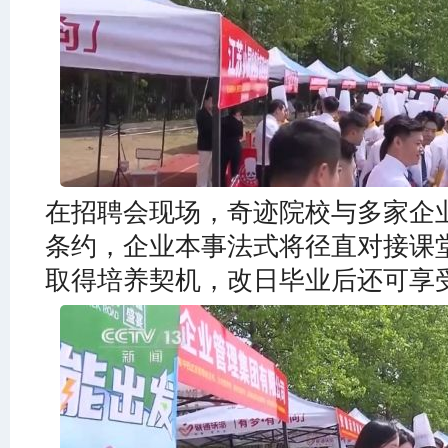
在招聘会现场，奇迹院校与多家企
条约，企业本事法式将径直对接课
取得培养契机，改日毕业后还可享