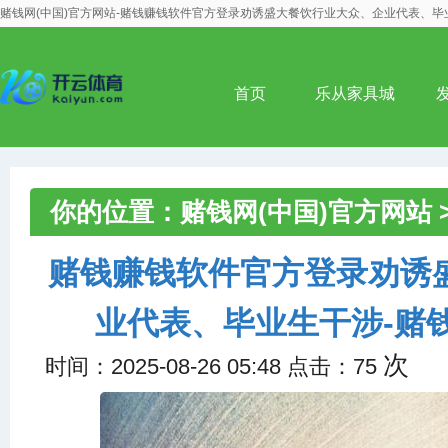
赌钱网(中国)官方网站-赌钱赚钱软件官方登录劝诱盛大餐饮行业大众、企业代表、毕业
首页
乐从家具城
你的位置：
赌钱网(中国)官方网站
官方登录劝诱盛大餐饮行业大众、
赌钱赚钱软件官方登录劝诱
网(中国)官方网站
业代表、毕业生干涉-赌钱
次
时间：2025-08-26 05:48 点击：75