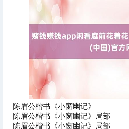
陈眉公楷书《小窗幽记》
陈眉公楷书《小窗幽记》局部
陈眉公楷书《小窗幽记》局部