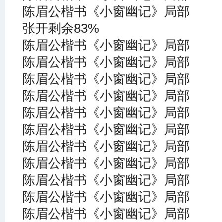
陈眉公楷书《小窗幽记》局部
张开剩余83%
陈眉公楷书《小窗幽记》局部
陈眉公楷书《小窗幽记》局部
陈眉公楷书《小窗幽记》局部
陈眉公楷书《小窗幽记》局部
陈眉公楷书《小窗幽记》局部
陈眉公楷书《小窗幽记》局部
陈眉公楷书《小窗幽记》局部
陈眉公楷书《小窗幽记》局部
陈眉公楷书《小窗幽记》局部
陈眉公楷书《小窗幽记》局部
陈眉公楷书《小窗幽记》局部