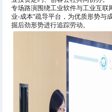
专场路演围绕工业软件与工业互联网
业-成本”疏导平台，为优质形势与
掘后劲形势进行追踪劳动。