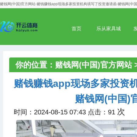
赌钱网(中国)官方网站-赌钱赚钱app现场多家投资机构填写了投资邀请函-赌钱网(中国
首页
乐从家具城
你的位置：
赌钱网(中国)官方网站
场多家投资机构填写了投资邀请函-
赌钱赚钱app现场多家投资
赌钱网(中国)
次
时间：2024-08-15 07:43 点击：91