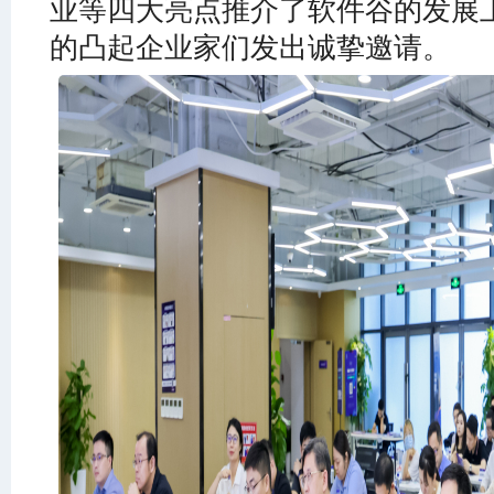
业等四大亮点推介了软件谷的发展
的凸起企业家们发出诚挚邀请。