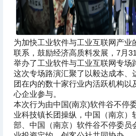
为加快工业软件与工业互联网产业
联系，鼓励经济高质料发展，7月3
举办了工业软件与工业互联网专场
这次专场路演汇聚了以毅达成本、
团在内的数十家行业内活跃机构以及
心企业参与。
本次行为由中国(南京)软件谷不停
业科技镇长团操纵，中国（南京）
部、中国（南京）软件谷不停委员
业投资定约、创客公社共同协办。