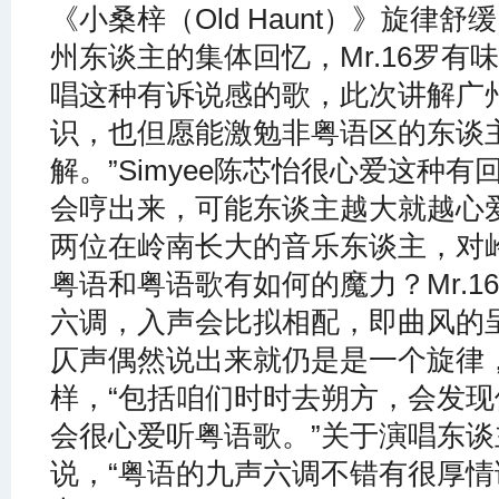
《小桑梓（Old Haunt）》旋律
州东谈主的集体回忆，Mr.16罗有
唱这种有诉说感的歌，此次讲解广
识，也但愿能激勉非粤语区的东谈
解。”Simyee陈芯怡很心爱这种
会哼出来，可能东谈主越大就越心爱
两位在岭南长大的音乐东谈主，对
粤语和粤语歌有如何的魔力？Mr.
六调，入声会比拟相配，即曲风的
仄声偶然说出来就仍是是一个旋律
样，“包括咱们时时去朔方，会发
会很心爱听粤语歌。”关于演唱东谈主
说，“粤语的九声六调不错有很厚