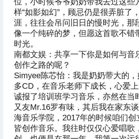
位，小时候爷爷奶奶带我去过这些
样“如影如幻”，顾忌仍是很弄脏了
涯，往往会吊问旧日的慢时光，那
像一个纯碎的梦，但愿这首歌不错
时光。
南都文娱：共享一下你是如何与音
创作之路的呢？
Simyee陈芯怡：我是奶奶带大的
多CD，在音乐老师下成长，心爱
诚报了培训班学习音乐，亦然在当
又友Mr.16罗有味，其后我在家
海音乐学院，2017年的时候咱们
皆创作音乐。我往时仅仅心爱唱歌
创，也便是在那一年，我第一次运行