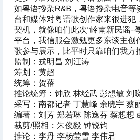
如粤语搀杂R&B，粤语搀杂电音等
台和媒体对粤语歌创作家来很进犯
契机，就像咱们此次“岭南新民谣·
平台，我信服会激勉更多东谈主创
歌参与展示，比平时只靠咱们我方
监制：戎明昌 刘江涛
筹划：黄超
统筹：贺蓓
推论统筹：钟欣 林经武 彭想敏 刘
采写：南都记者 丁慧峰 余晓宇 蔡丽
编著：刘芳 郑若琳 陈逸芬 蔡想想 
裁剪/照相：朱俊毅 钟锐钧
推论：李丹 李杨莹雪 李伟君