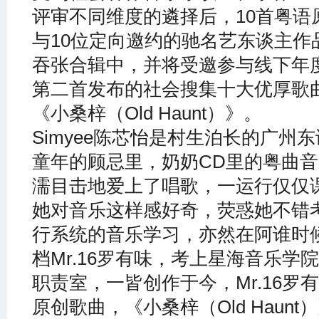
评审不同维度的遴择后，10首粤语
与10位定向邀约的驰名艺东谈主作
吞张合辑中，并将受邀参与线下年
第二首发布的社会搜集十大优厚歌曲是
《小桑梓（Old Haunt）》。
Simyee陈芯怡是村生泊长的广州
童年的顾忌里，奶奶CD里的粤曲
濡目击地爱上了唱歌，一运行仅仅
她对音乐这样感好奇，荧惑她不错
行系统的音乐学习，亦然在阿谁时
档Mr.16罗有味，考上星海音乐
职责室，一皆创作于今，Mr.16罗有
原创歌曲，《小桑梓（Old Haun