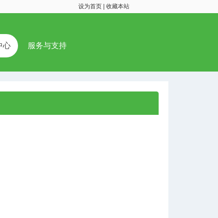
设为首页
|
收藏本站
中心
服务与支持