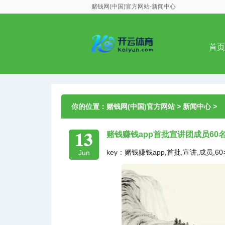
赌钱网(中国)官方网站-新闻中心
首页
你的位置：
赌钱网(中国)官方网站
>
新闻中心
>
13
赌钱赚钱app首批宣讲团成员60名
key：赌钱赚钱app,首批,宣讲,成员,60
Jun