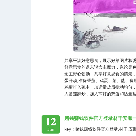
共享平淡好意思食，展示好菜图片和
好意思食的诱东说念主魔力，岂论是
念主野心勃勃，共享好意思食的情景，
蛋开动,准备番茄、鸡蛋、葱、盐、食
鸡蛋打入碗中，加适量盐后搅动均匀
入番茄翻炒，加入煎好的鸡蛋和适量
12
赌钱赚钱软件官方登录材干安顺一夏
key：赌钱赚钱软件官方登录,材干,安顺,
Jun