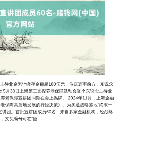
念主待业金累计缴存金额超180亿元，位居寰宇前方，东说念
是5月30日上海第三支捏养老保障鼓动会暨个东说念主待业
老保障宣讲团同期在会上揭牌。 2024年11月，上海金融
老保障高质地发展的行径决策》。为买通战略落地“终末一
宣讲团。首批宣讲团成员60名，来自多家金融机构，经战略
，文凭编号可在“随